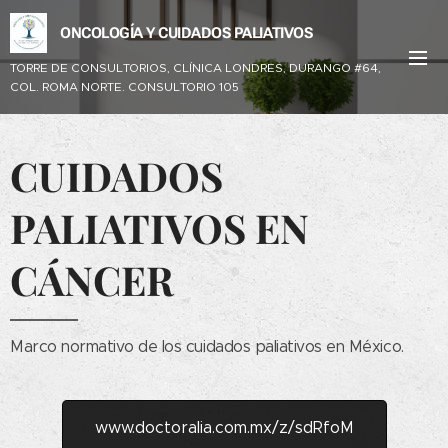
ONCOLOGÍA Y CUIDADOS PALIATIVOS
TORRE DE CONSULTORIOS, CLÍNICA LONDRES,
DURANGO #64,
COL. ROMA NORTE. CONSULTORIO 105
CUIDADOS
PALIATIVOS EN
CÁNCER
Marco normativo de los cuidados paliativos en México.
www.doctoralia.com.mx/z/sdRfoM