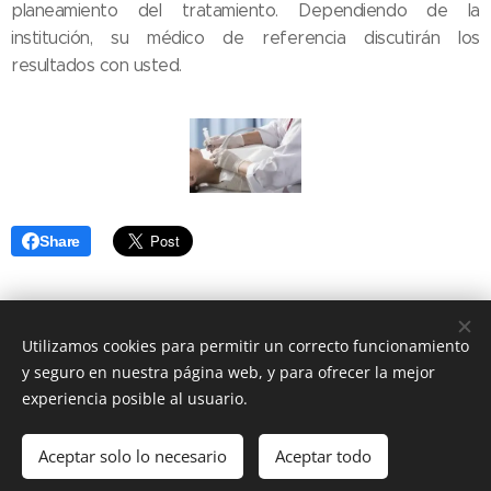
planeamiento del tratamiento. Dependiendo de la
institución, su médico de referencia discutirán los
resultados con usted.
Share
Utilizamos cookies para permitir un correcto funcionamiento
y seguro en nuestra página web, y para ofrecer la mejor
https://www.doctoralia.com.mx/z/sdRfoM
experiencia posible al usuario.
Norte 79-A. Num 2510. Colonia Claveria. CP 02080. Azcapotzalco.
Cd México
Aceptar solo lo necesario
Aceptar todo
Cookies