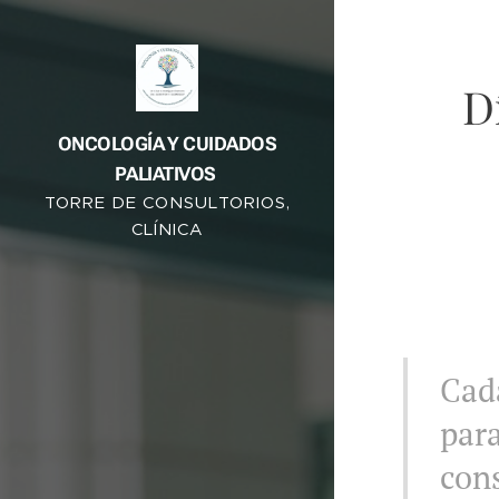
D
ONCOLOGÍA Y CUIDADOS
PALIATIVOS
TORRE DE CONSULTORIOS,
CLÍNICA
LONDRES,
DURANGO #64,
COL. ROMA NORTE.
CONSULTORIO 105
Ca
para
cons