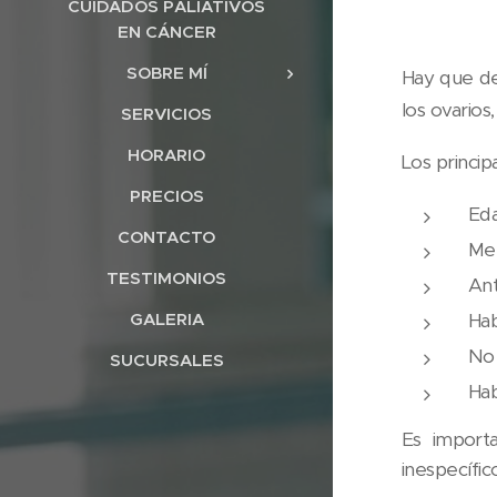
CUIDADOS PALIATIVOS
EN CÁNCER
SOBRE MÍ
Hay que de
los ovario
SERVICIOS
HORARIO
Los princip
PRECIOS
Eda
CONTACTO
Me
TESTIMONIOS
Ant
Hab
GALERIA
No 
SUCURSALES
Hab
Es importa
inespecífic