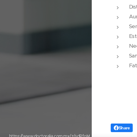
Dis
Au
Sen
Est
Nec
San
Fat
Share
https://www.doctoralia.com.mx/z/sdRfoM